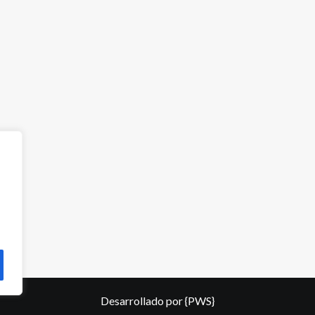
Desarrollado por
{PWS}