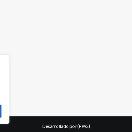
Desarrollado por
{PWS}