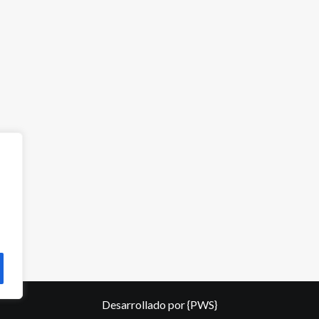
Desarrollado por
{PWS}