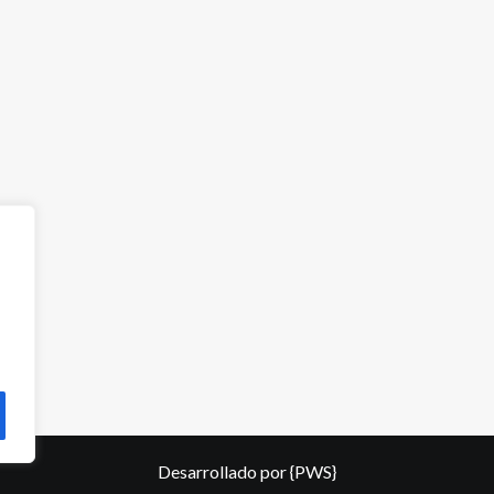
Desarrollado por
{PWS}