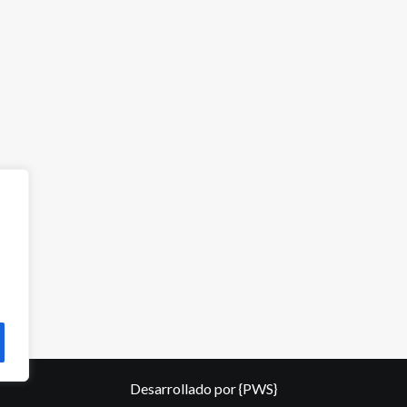
Desarrollado por
{PWS}