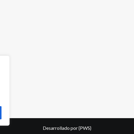
Desarrollado por
{PWS}