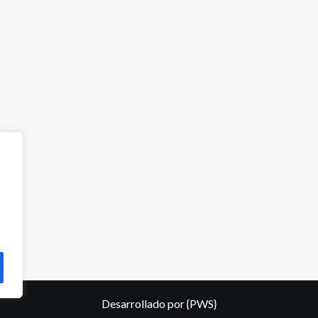
Desarrollado por
{PWS}