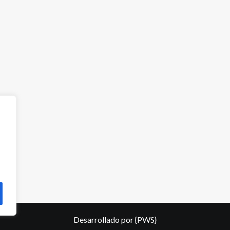
Desarrollado por
{PWS}