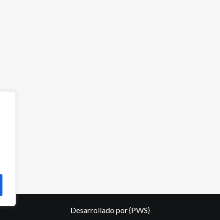
Desarrollado por
{PWS}