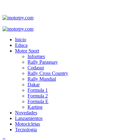
Skip
to
content
Primary
Menu
Inicio
Educa
Motor Sport
Informes
Rally Paraguay
Codasur
Rally Cross Country
Rally Mundial
Dakar
Formula 1
Formula 2
Formula E
Karting
Novedades
Lanzamientos
Motocicletas
Tecnologia