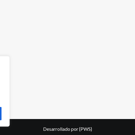
Desarrollado por
{PWS}