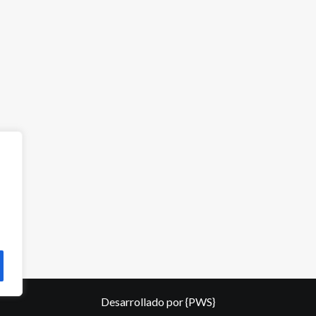
Desarrollado por
{PWS}