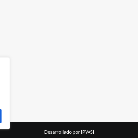
Desarrollado por
{PWS}