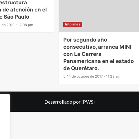
estructura
 de atención en el
e São Paulo
Informes
 de 2019 - 12:08 pm
Por segundo año
consecutivo, arranca MINI
con La Carrera
Panamericana en el estado
de Querétaro.
14 de octubre de 2017 - 11:23 am
Desarrollado por
{PWS}