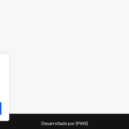
Desarrollado por
{PWS}