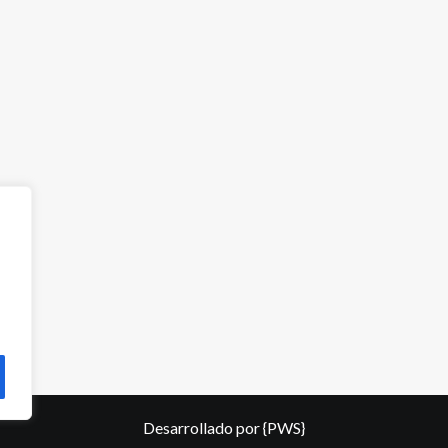
Desarrollado por
{PWS}