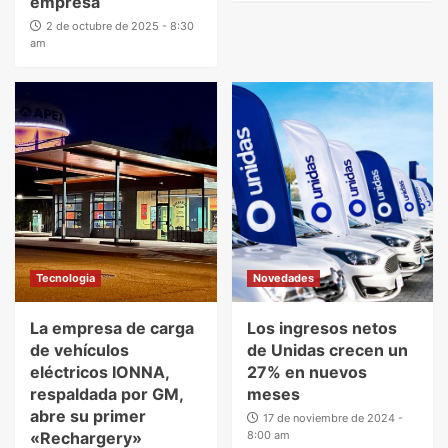
empresa
2 de octubre de 2025 - 8:30
am
Tecnologia
Novedades
La empresa de carga
Los ingresos netos
de vehículos
de Unidas crecen un
eléctricos IONNA,
27% en nuevos
respaldada por GM,
meses
abre su primer
17 de noviembre de 2024 -
«Rechargery»
8:00 am