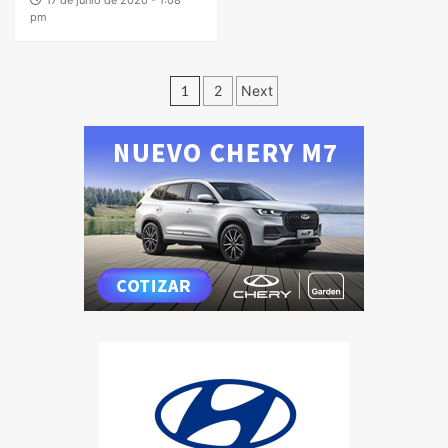
pm
1
2
Next