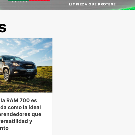
s
, la RAM 700 es
da como la ideal
prendedores que
ersatilidad y
ento