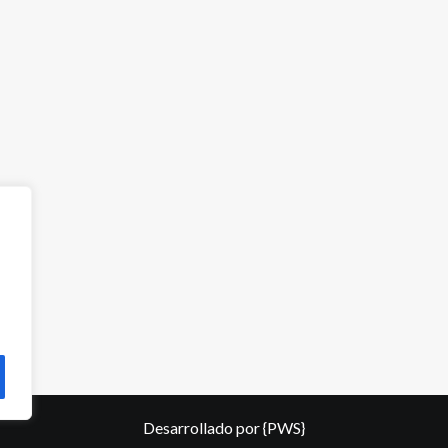
Desarrollado por
{PWS}