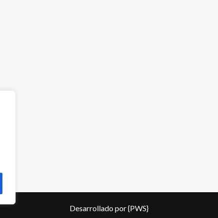
Desarrollado por
{PWS}