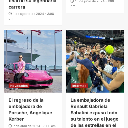
final de su legendaria
15 de junio de 2024 - 1:00
carrera
pm
1 de agosto de 2024 - 3:08
pm
Novedades
Informes
El regreso de la
La embajadora de
embajadora de
Renault Gabriela
Porsche, Angelique
Sabatini expuso todo
Kerber
su talento en el juego
de las estrellas en el
7 de abril de 2024 - 8:00 am