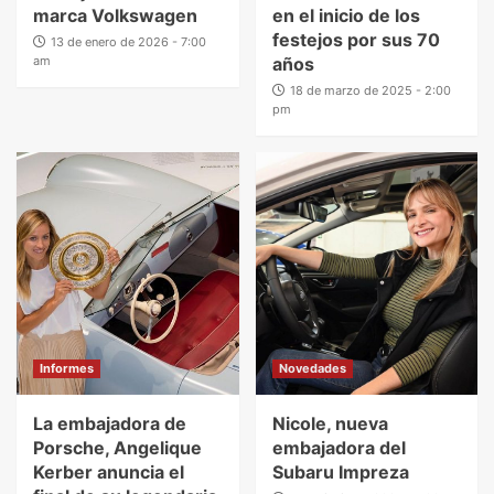
marca Volkswagen
en el inicio de los
festejos por sus 70
13 de enero de 2026 - 7:00
am
años
18 de marzo de 2025 - 2:00
pm
Informes
Novedades
La embajadora de
Nicole, nueva
Porsche, Angelique
embajadora del
Kerber anuncia el
Subaru Impreza