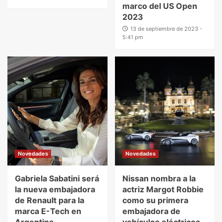
marco del US Open
2023
13 de septiembre de 2023 -
5:41 pm
Novedades
Novedades
Gabriela Sabatini será
Nissan nombra a la
la nueva embajadora
actriz Margot Robbie
de Renault para la
como su primera
marca E-Tech en
embajadora de
Argentina
vehículos eléctricos