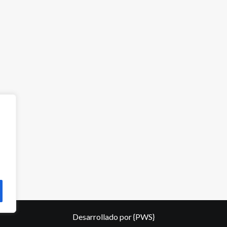
Desarrollado por
{PWS}