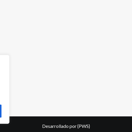
Desarrollado por
{PWS}