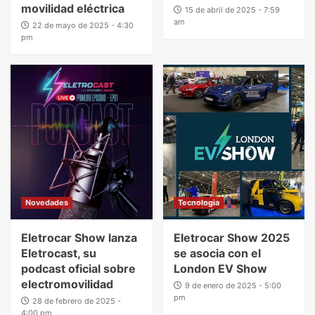
movilidad eléctrica
15 de abril de 2025 - 7:59
am
22 de mayo de 2025 - 4:30
pm
Novedades
Tecnologia
Eletrocar Show lanza
Eletrocar Show 2025
Eletrocast, su
se asocia con el
podcast oficial sobre
London EV Show
electromovilidad
9 de enero de 2025 - 5:00
pm
28 de febrero de 2025 -
4:00 pm