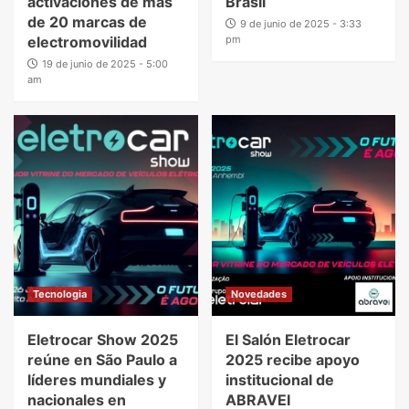
activaciones de más
Brasil
de 20 marcas de
9 de junio de 2025 - 3:33
electromovilidad
pm
19 de junio de 2025 - 5:00
am
Tecnologia
Novedades
Eletrocar Show 2025
El Salón Eletrocar
reúne en São Paulo a
2025 recibe apoyo
líderes mundiales y
institucional de
nacionales en
ABRAVEI