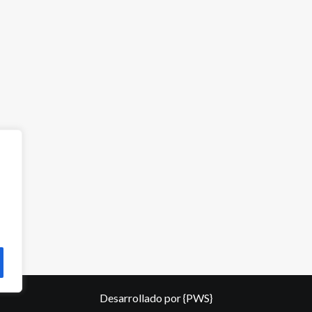
Desarrollado por
{PWS}