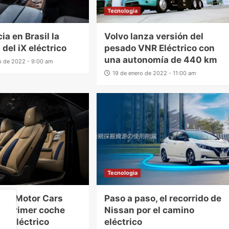
Tecnologia
ia en Brasil la
Volvo lanza versión del
del iX eléctrico
pesado VNR Eléctrico con
una autonomía de 440 km
o de 2022 - 9:00 am
19 de enero de 2022 - 11:00 am
Tecnologia
yce Motor Cars
Paso a paso, el recorrido de
el primer coche
Nissan por el camino
te eléctrico
eléctrico