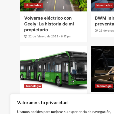
Novedades
Novedades
Volverse eléctrico con
BWM inic
Geely: La historia de mi
preventa 
propietario
25 de ener
22 de febrero de 2022 - 8:17 pm
Tecnologia
Tecnologia
Volvo Buses lanza chasis
Rolls-Ro
Valoramos tu privacidad
eléctrico con miras a la
anuncia 
demanda mundial
totalmen
Usamos cookies para mejorar su experiencia de navegación,