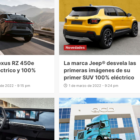
Novedades
exus RZ 450e
La marca Jeep® desvela las
ctrico y 100%
primeras imágenes de su
primer SUV 100% eléctrico
l de 2022 - 9:15 pm
1 de marzo de 2022 - 9:24 pm