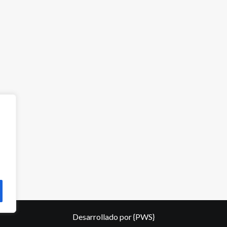
Desarrollado por
{PWS}