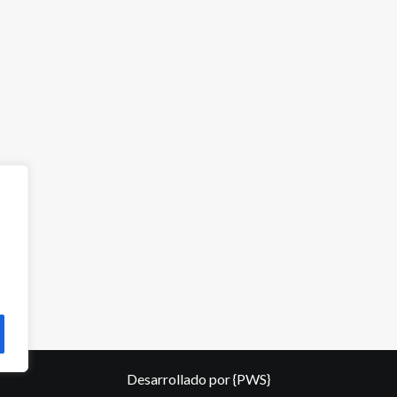
Desarrollado por
{PWS}