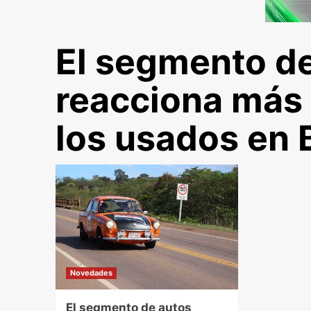
El segmento de
reacciona más 
los usados en B
Novedades
El segmento de autos