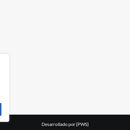
Desarrollado por
{PWS}