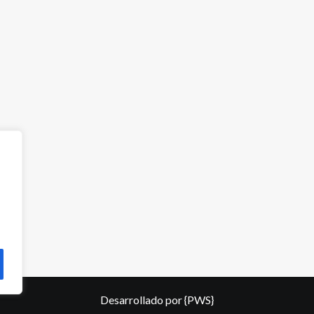
Desarrollado por
{PWS}