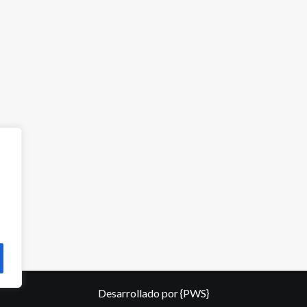
Desarrollado por
{PWS}