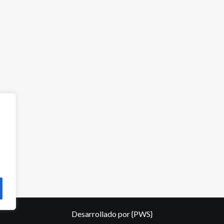
Desarrollado por
{PWS}