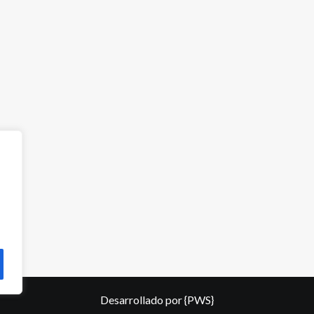
Desarrollado por
{PWS}