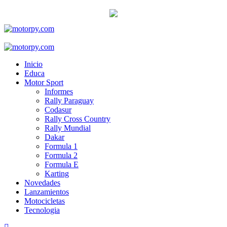
Skip
to
content
Primary
Menu
Inicio
Educa
Motor Sport
Informes
Rally Paraguay
Codasur
Rally Cross Country
Rally Mundial
Dakar
Formula 1
Formula 2
Formula E
Karting
Novedades
Lanzamientos
Motocicletas
Tecnologia