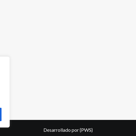
Desarrollado por
{PWS}