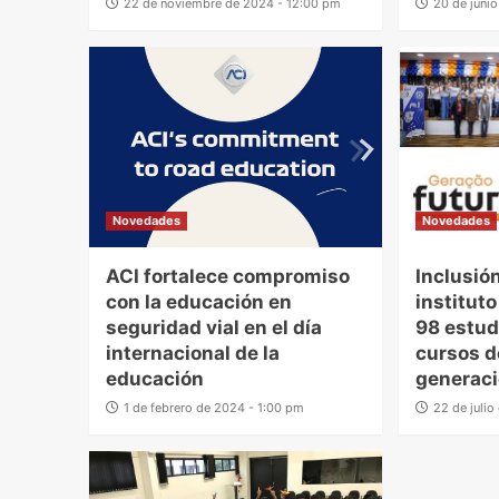
22 de noviembre de 2024 - 12:00 pm
20 de juni
Novedades
Novedades
ACI fortalece compromiso
Inclusión
con la educación en
institut
seguridad vial en el día
98 estud
internacional de la
cursos d
educación
generaci
1 de febrero de 2024 - 1:00 pm
22 de juli