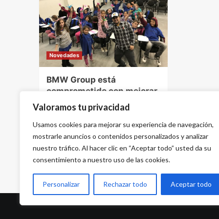
Novedades
BMW Group está
comprometido con mejorar
la educación en todo el
Valoramos tu privacidad
mundo: “piensa de manera
global, actúa de manera
Usamos cookies para mejorar su experiencia de navegación,
local”
mostrarle anuncios o contenidos personalizados y analizar
nuestro tráfico. Al hacer clic en “Aceptar todo” usted da su
29 de enero de 2020 - 11:14 am
consentimiento a nuestro uso de las cookies.
Personalizar
Rechazar todo
Aceptar todo