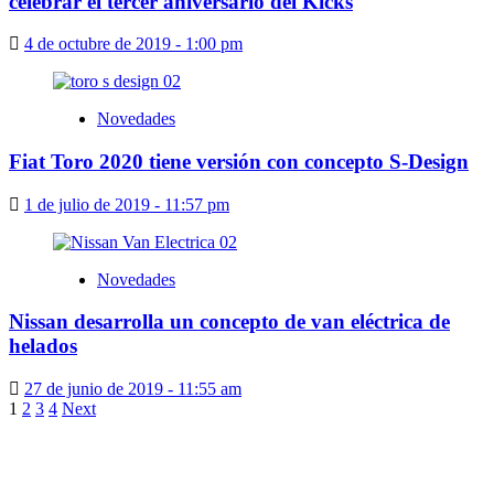
celebrar el tercer aniversario del Kicks
4 de octubre de 2019 - 1:00 pm
Novedades
Fiat Toro 2020 tiene versión con concepto S-Design
1 de julio de 2019 - 11:57 pm
Novedades
Nissan desarrolla un concepto de van eléctrica de
helados
27 de junio de 2019 - 11:55 am
Paginación
1
2
3
4
Next
de
entradas