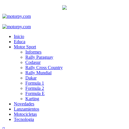
Skip
to
content
Primary
Menu
Inicio
Educa
Motor Sport
Informes
Rally Paraguay
Codasur
Rally Cross Country
Rally Mundial
Dakar
Formula 1
Formula 2
Formula E
Karting
Novedades
Lanzamientos
Motocicletas
Tecnologia