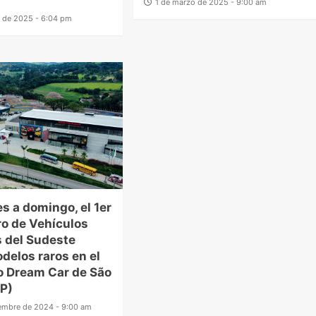
1 de marzo de 2025 - 9:00 am
 de 2025 - 6:04 pm
es a domingo, el 1er
o de Vehículos
 del Sudeste
delos raros en el
o Dream Car de São
P)
embre de 2024 - 9:00 am