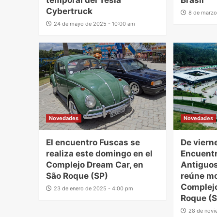
temporal del Tesla
Brasil
Cybertruck
8 de marzo
24 de mayo de 2025 - 10:00 am
Novedades
Novedades
El encuentro Fuscas se
De viern
realiza este domingo en el
Encuentr
Complejo Dream Car, en
Antiguos
São Roque (SP)
reúne mo
Complej
23 de enero de 2025 - 4:00 pm
Roque (S
28 de novi