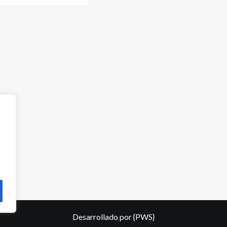
Desarrollado por
{PWS}