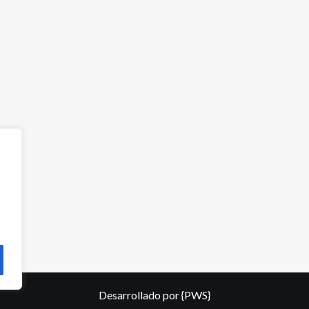
Desarrollado por
{PWS}