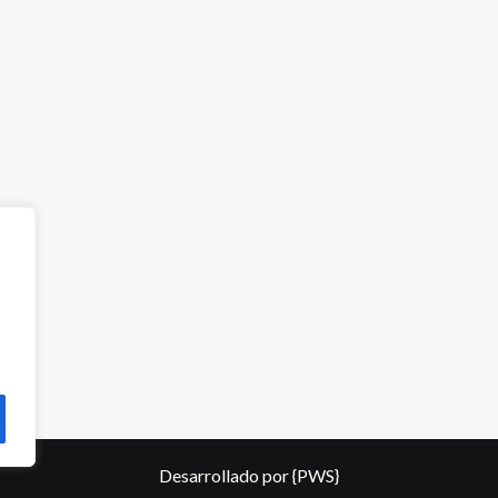
Desarrollado por
{PWS}