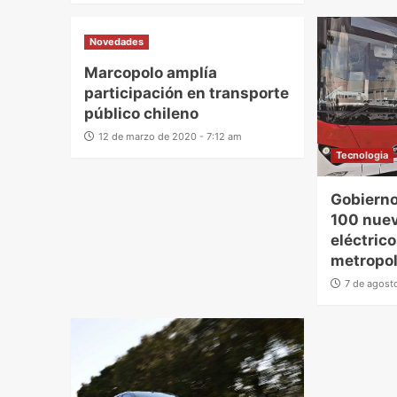
Novedades
Marcopolo amplía
participación en transporte
público chileno
12 de marzo de 2020 - 7:12 am
Tecnologia
Gobierno
100 nue
eléctrico
metropol
7 de agost