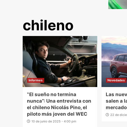
chileno
Informes
Novedades
‟El sueño no termina
Las nue
nunca”: Una entrevista con
salen a l
el chileno Nicolás Pino, el
mercado
piloto más joven del WEC
22 de dici
10 de junio de 2025 - 4:00 pm