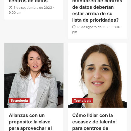
centros de datos
monitoreo de centros
de datos deberían
8 de septiembre de 2023 -
9:00 am
estar arriba de su
lista de prioridades?
18 de agosto de 2023 - 8:16
pm
Tecnologia
Tecnologia
Alianzas con un
Cómo lidiar con la
propósito: la clave
escasez de talento
para aprovechar el
para centros de