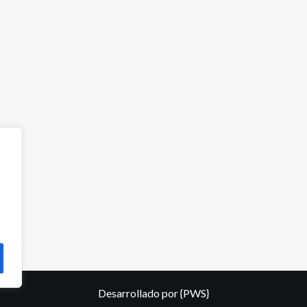
Desarrollado por
{PWS}