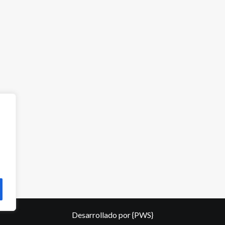
Desarrollado por
{PWS}