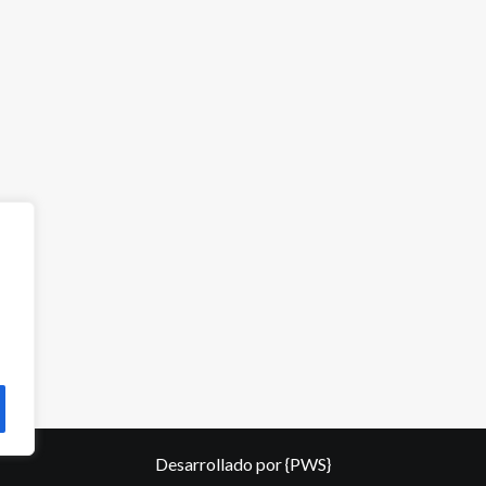
Desarrollado por
{PWS}