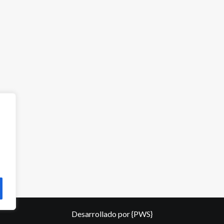
Desarrollado por
{PWS}