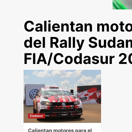
Calientan motor
del Rally Suda
FIA/Codasur 2
Codasur
Calientan motores para el