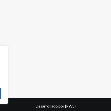
Desarrollado por
{PWS}