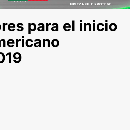
es para el inicio
mericano
019