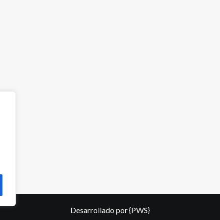
Desarrollado por
{PWS}