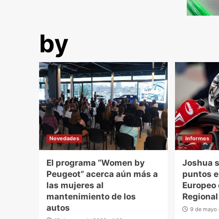
by
Novedades
Informes
El programa “Women by
Joshua 
Peugeot” acerca aún más a
puntos 
las mujeres al
Europeo 
mantenimiento de los
Regional
autos
9 de mayo 