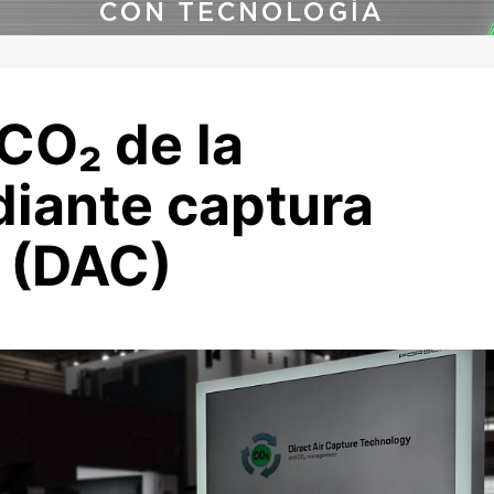
CO₂ de la
iante captura
e (DAC)