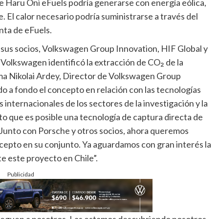
o de Haru Oni eFuels podría generarse con energía eólica,
 El calor necesario podría suministrarse a través del
nta de eFuels.
sus socios, Volkswagen Group Innovation, HIF Global y
Volkswagen identificó la extracción de CO₂ de la
ma Nikolai Ardey, Director de Volkswagen Group
 a fondo el concepto en relación con las tecnologías
 internacionales de los sectores de la investigación y la
to que es posible una tecnología de captura directa de
 Junto con Porsche y otros socios, ahora queremos
ncepto en su conjunto. Ya aguardamos con gran interés la
 este proyecto en Chile”.
Publicidad
lleguen a nosotros. Las estamos descubriendo nosotros