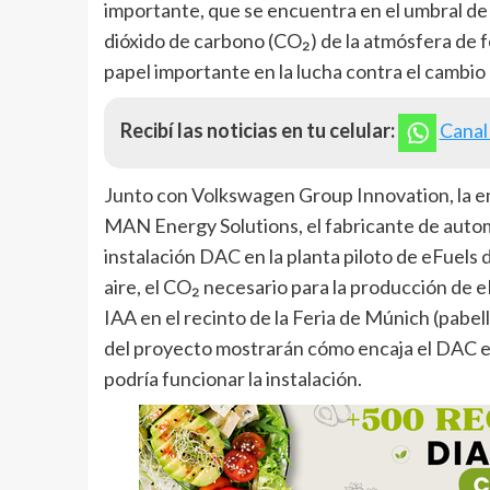
importante, que se encuentra en el umbral de 
dióxido de carbono (CO₂) de la atmósfera de
papel importante en la lucha contra el cambio 
Recibí las noticias en tu celular:
Canal
Junto con Volkswagen Group Innovation, la em
MAN Energy Solutions, el fabricante de autom
instalación DAC en la planta piloto de eFuels de
aire, el CO₂ necesario para la producción de eF
IAA en el recinto de la Feria de Múnich (pabel
del proyecto mostrarán cómo encaja el DAC e
podría funcionar la instalación.