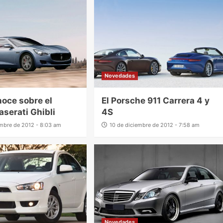
Novedades
noce sobre el
El Porsche 911 Carrera 4 y
aserati Ghibli
4S
embre de 2012 - 8:03 am
10 de diciembre de 2012 - 7:58 am
Novedades