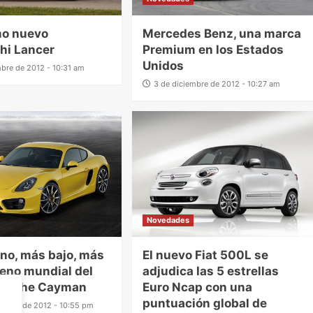
mo nuevo
Mercedes Benz, una marca
hi Lancer
Premium en los Estados
Unidos
mbre de 2012 - 10:31 am
3 de diciembre de 2012 - 10:27 am
Novedades
ano, más bajo, más
El nuevo Fiat 500L se
treno mundial del
adjudica las 5 estrellas
orsche Cayman
Euro Ncap con una
puntuación global de
embre de 2012 - 10:55 pm