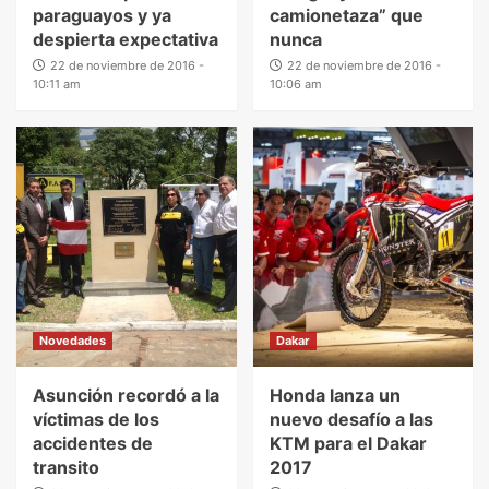
paraguayos y ya
camionetaza” que
despierta expectativa
nunca
22 de noviembre de 2016 -
22 de noviembre de 2016 -
10:11 am
10:06 am
Novedades
Dakar
Asunción recordó a la
Honda lanza un
víctimas de los
nuevo desafío a las
accidentes de
KTM para el Dakar
transito
2017