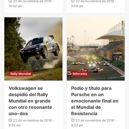
22 de noviembre de 2016 -
22 de noviembre de 2016 -
10:02 am
9:59 am
Rally Mundial
Informes
Volkswagen se
Podio y título para
despidió del Rally
Porsche en un
Mundial en grande
emocionante final en
con otro resonante
el Mundial de
uno-dos
Resistencia
22 de noviembre de 2016 -
22 de noviembre de 2016 -
9:55 am
9:52 am