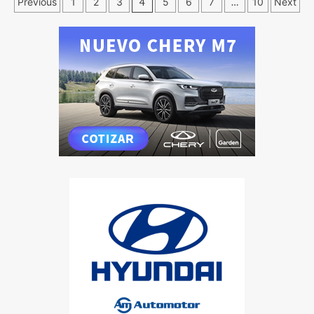
Previous
1
2
3
4
5
6
7
…
10
Next