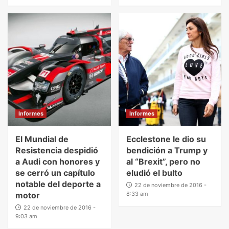
Informes
Informes
El Mundial de
Ecclestone le dio su
Resistencia despidió
bendición a Trump y
a Audi con honores y
al “Brexit”, pero no
se cerró un capítulo
eludió el bulto
notable del deporte a
22 de noviembre de 2016 -
motor
8:33 am
22 de noviembre de 2016 -
9:03 am