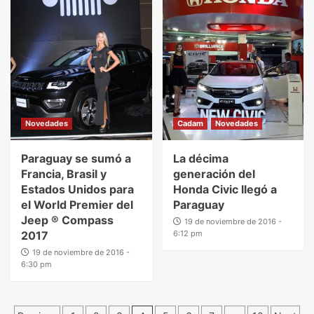
Novedades
Cadam
Novedades
Paraguay se sumó a
La décima
Francia, Brasil y
generación del
Estados Unidos para
Honda Civic llegó a
el World Premier del
Paraguay
Jeep ® Compass
19 de noviembre de 2016 -
2017
6:12 pm
19 de noviembre de 2016 -
6:30 pm